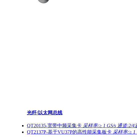
光纤/以太网总线
QT20135-宽带中频采集卡
采样率:≥ 1 GS/s 通道:2/
QT2137P-基于VU37P的高性能采集板卡
采样率:≥ 1 