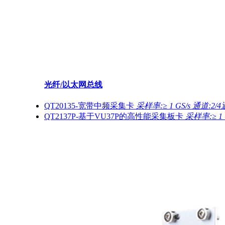
光纤/以太网总线
QT20135-宽带中频采集卡
采样率:≥ 1 GS/s 通道:2/
QT2137P-基于VU37P的高性能采集板卡
采样率:≥ 1 